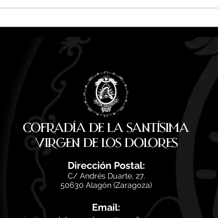
Camisetas y pañuelos |
Las 
Pregón de Fiestas San Antonio
prego
2026
San 
Cofradía de la Santísima
Virgen de los Dolores
Di
rección Postal:
C/ Andrés Duarte, 27.
50630 Alagón (Zaragoza)
Email: