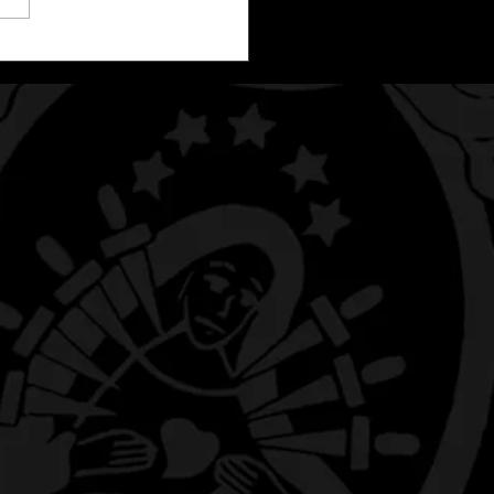
Cofradías de Alagón
neras de las Fiestas de
Antonio 2026