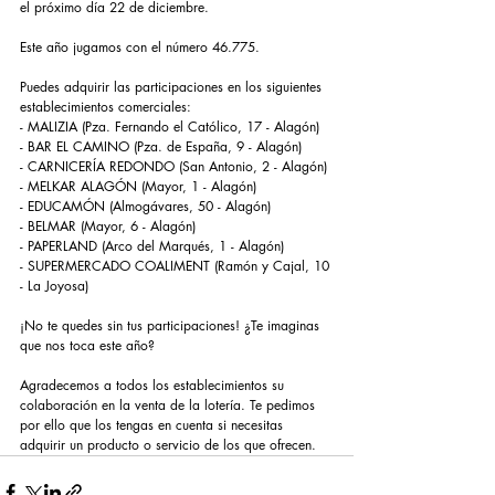
el próximo día 22 de diciembre. 
Este año jugamos con el número 46.775.
Puedes adquirir las participaciones en los siguientes 
establecimientos comerciales:
- MALIZIA (Pza. Fernando el Católico, 17 - Alagón)
- BAR EL CAMINO (Pza. de España, 9 - Alagón)
- CARNICERÍA REDONDO (San Antonio, 2 - Alagón)
- MELKAR ALAGÓN (Mayor, 1 - Alagón)
- EDUCAMÓN (Almogávares, 50 - Alagón)
- BELMAR (Mayor, 6 - Alagón)
- PAPERLAND (Arco del Marqués, 1 - Alagón)
- SUPERMERCADO COALIMENT (Ramón y Cajal, 10 
- La Joyosa)
¡No te quedes sin tus participaciones! ¿Te imaginas 
que nos toca este año?
Agradecemos a todos los establecimientos su 
colaboración en la venta de la lotería. Te pedimos 
por ello que los tengas en cuenta si necesitas 
adquirir un producto o servicio de los que ofrecen.