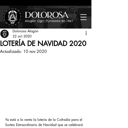
dolorosa
Alagón (Zgz)|Fundada en 1861
Dolorosa Alagón
22 oct 2020
LOTERÍA DE NAVIDAD 2020
Actualizado:
10 nov 2020
Ya está a la venta la lotería de la Cofradía para el 
Sorteo Extraordinario de Navidad que se celebrará 