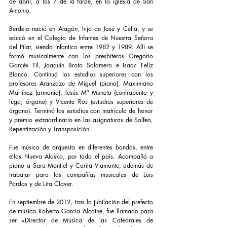
de abril, a las 7 de la tarde, en la iglesia de San 
Antonio.
Berdejo nació en Alagón, hijo de José y Celia, y se 
educó en el Colegio de Infantes de Nuestra Señora 
del Pilar, siendo infantico entre 1982 y 1989. Allí se 
formó musicalmente con los presbíteros Gregorio 
Garcés Til, Joaquín Broto Salamero e Isaac Feliz 
Blanco. Continuó los estudios superiores con los 
profesores Aranzazu de Miguel (piano), Maximiano 
Martínez (armonía), Jesús Mª Muneta (contrapunto y 
fuga, órgano) y Vicente Ros (estudios superiores de 
órgano). Terminó los estudios con matrícula de honor 
y premio extraordinario en las asignaturas de Solfeo, 
Repentización y Transposición.
Fue músico de orquesta en diferentes bandas, entre 
ellas Nueva Alaska, por todo el país. Acompañó a 
piano a Sara Montiel y Corita Viamonte, además de 
trabajar para las compañías musicales de Luis 
Pardos y de Lita Claver.
En septiembre de 2012, tras la jubilación del prefecto 
de música Roberto García Alcaine, fue llamado para 
ser «Director de Música de las Catedrales de 