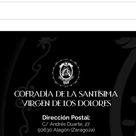
Las Cofradías de Alagón
REP
pregoneras de las Fiestas de
VER
San Antonio 2026
MAR
SAN
Cofradía de la Santísima
Virgen de los Dolores
Di
rección Postal:
C/ Andrés Duarte, 27.
50630 Alagón (Zaragoza)