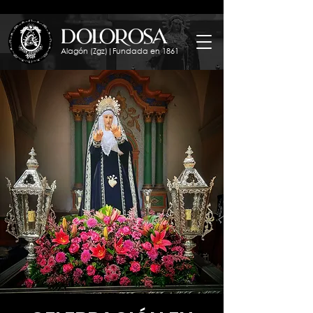
dolorosa
Alagón (Zgz)|Fundada en 1861