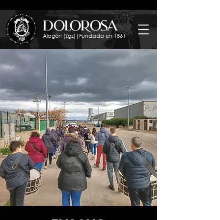
dolorosa
Alagón (Zgz)|Fundada en 1861