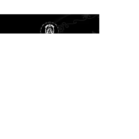
Cofradía de la Santísima
Virgen de los Dolores
Di
rección Postal:
C/ Andrés Duarte, 27.
50630 Alagón (Zaragoza)
Email:
dolorosaalagon@gmail.com
Síguenos en:
© Copyright 2026. Todos los derechos reservados
Aviso Legal
|
Política de Privacidad
|
Política de
cookies