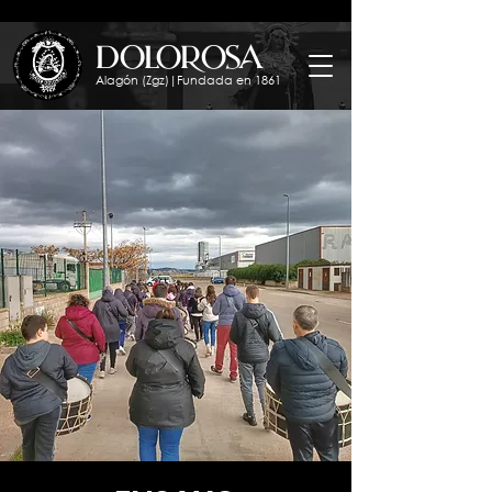
dolorosa
Alagón (Zgz)|Fundada en 1861