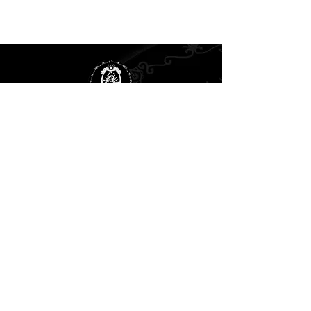
Cofradía de la Santísima
Virgen de los Dolores
Di
rección Postal:
C/ Andrés Duarte, 27.
50630 Alagón (Zaragoza)
Email:
dolorosaalagon@gmail.com
Síguenos en:
© Copyright 2026. Todos los derechos reservados
Aviso Legal
|
Política de Privacidad
|
Política de