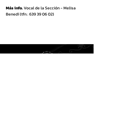
Más info.
 Vocal de la Sección - Melisa 
Benedí (tfn.: 639 39 06 02)
Cofradía de la Santísima
Virgen de los Dolores
Di
rección Postal:
C/ Andrés Duarte, 27.
50630 Alagón (Zaragoza)
Email:
dolorosaalagon@gmail.com
Síguenos en: