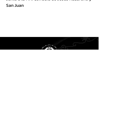
San Juan
Cofradía de la Santísima
Virgen de los Dolores
Di
rección Postal:
C/ Andrés Duarte, 27.
50630 Alagón (Zaragoza)
Email:
dolorosaalagon@gmail.com
Síguenos en: