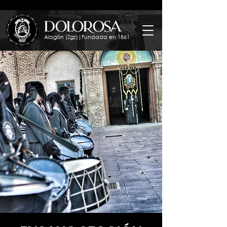
dolorosa
Alagón (Zgz)|Fundada en 1861