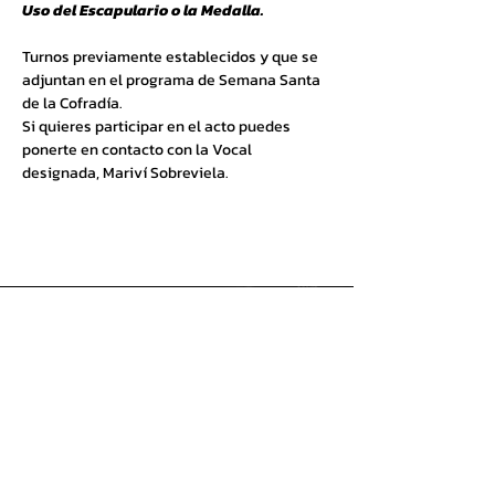
Uso del Escapulario o la Medalla.
Turnos previamente establecidos y que se 
adjuntan en el programa de Semana Santa 
de la Cofradía.
Si quieres participar en el acto puedes 
ponerte en contacto con la Vocal 
designada, Mariví Sobreviela.
Cofradía de la Santísima
Virgen de los Dolores
Di
rección Postal:
C/ Andrés Duarte, 27.