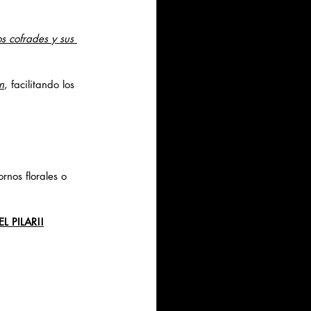
os cofrades y sus 
n
, facilitando los 
rnos florales o 
 PILAR!!