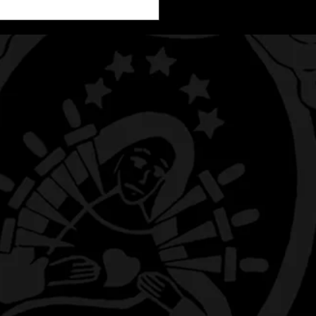
Cofradías de Alagón
neras de las Fiestas de
Antonio 2026