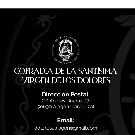
Camisetas y pañuelos |
Las 
Pregón de Fiestas San Antonio
prego
2026
San 
Cofradía de la Santísima
Virgen de los Dolores
Di
rección Postal:
C/ Andrés Duarte, 27.
50630 Alagón (Zaragoza)
Email:
dolorosaalagon@gmail.com