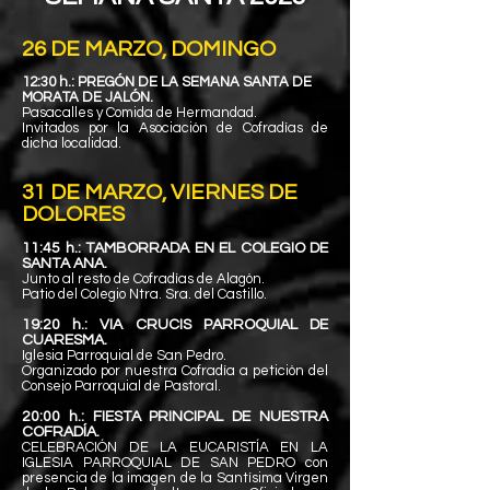
26 DE MARZO, D
OMINGO
12:30 h.: PREGÓN DE L
A SEMANA SANTA DE
MORATA DE JALÓN.
Pasacalles y Comida de Hermandad.
Invitados por la Asociación de Cofradías de
dicha localidad.
31
DE MARZO, VIERNES DE
DOLORES
11:45 h.: TAMBORRADA EN EL COLEGIO DE
SANTA ANA.
Junto al resto de Cofradías de Alagón.
Patio del Colegio Ntra. Sra. del Castillo.
19:20 h.: VIA CRUCIS PARROQUIAL DE
CUARESMA.
Iglesia Parroquial de San Pedro.
Organizado por nuestra Cofradía a petición del
Consejo Parroquial de Pastoral.
20:00 h.: FIESTA PRINCIPAL DE NUESTRA
COFRADÍA.
CELEBRACIÓN DE LA EUCARISTÍA EN LA
IGLESIA PARROQUIAL DE SAN PEDRO co
n
presencia de la imagen de la Santísima Virgen