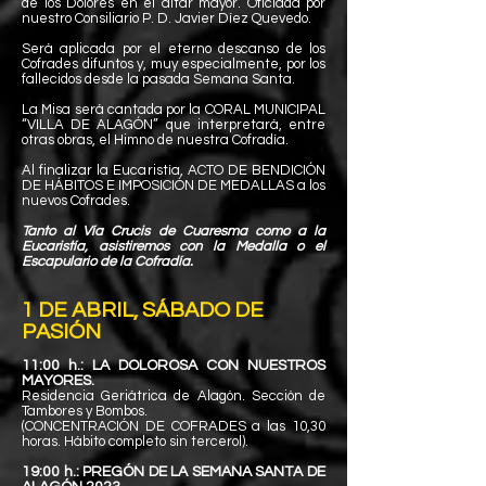
de los Dolores en el altar mayor. Oficiada por
nuestro Consiliario P. D. Javier Díez Quevedo.
Será aplicada por el eterno descanso de los
Cofrades difuntos y, muy especialmente, por los
fallecidos desde la pasada Semana Santa.
La Misa será cantada por la CORAL MUNICIPAL
“VILLA DE ALAGÓN” que interpretará, entre
otras obras, el Himno de nuestra Cofradía.
Al finalizar la Eucaristía, ACTO DE BENDICIÓN
DE HÁBITOS E IMPOSICIÓN DE MEDALLAS a los
nuevos Cofrades.
Tanto al Vía Crucis de Cuaresma como a la
Eucaristía, asistiremos con la Medalla o el
Escapulario de la Cofradía.
1 DE ABRIL, SÁBADO DE
PASIÓN
11:00 h.: LA DOLOROSA CON NUESTROS
MAYORES.
Residencia Geriátrica de Alagón. Sección de
Tambores y Bombos.
(CONCENTRACIÓN DE COFRADES a las 10,30
horas. Hábito completo sin tercerol).
19:00 h.: PREGÓN DE LA SEMANA SANTA DE