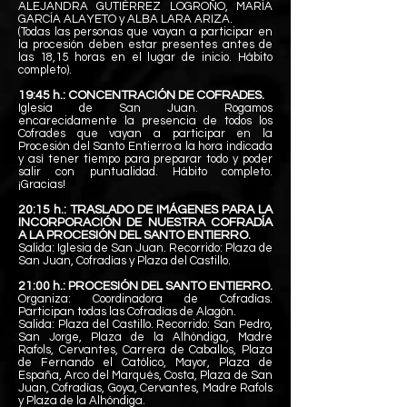
ALEJANDRA GUTIÉRREZ LOGROÑO, MARÍA
GARCÍA ALAYETO y ALBA LARA ARIZA.
(Todas las personas que vayan a participar en
la procesión deben estar presentes antes de
las 18,15 horas en el lugar de inicio. Hábito
completo).
19:45 h.: CONCENTRACIÓN DE COFRADES.
Iglesia de San Juan. Rogamos
encarecidamente la presencia de todos los
Cofrades que vayan a participar en la
Procesión del Santo Entierro a la hora indicada
y así tener tiempo para preparar todo y poder
salir con puntualidad. Hábito completo.
¡Gracias!
20:15 h.: TRASLADO DE IMÁGENES PARA LA
INCORPORACIÓN DE NUESTRA COFRADÍA
A LA PROCESIÓN DEL SANTO ENTIERRO.
Salida: Iglesia de San Juan. Recorrido: Plaza de
San Juan, Cofradías y Plaza del Castillo.
21:00 h.: PROCESIÓN DEL SANTO ENTIERRO.
Organiza: Coordinadora de Cofradías.
Participan todas las Cofradías de Alagón.
Salida: Plaza del Castillo. Recorrido: San Pedro,
San Jorge, Plaza de la Alhóndiga, Madre
Rafols,
Cervantes, Carrera de Caballos, Plaza
de Fernando el Católico, Mayor, Plaza de
España, Arco del Marqués, Costa, Plaza de San
Juan, Cofradías, Goya, Cervantes, Madre Rafols
y Plaza de la Alhóndiga.