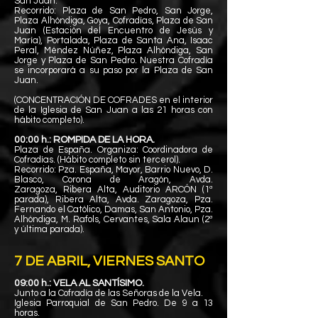
San Juan.
Recorrido: Plaza de San Pedro, San
Jorge,
Plaza Alhóndiga, Goya, Cofradías, Plaza de San
Juan (Estación del Encuentro de Jesús y
María), Portalada, Plaza de Santa Ana, Isaac
Peral, Méndez Núñez, Plaza Alhóndiga, San
Jorge y Plaza de San Pedro. Nuestra Cofradía
se incorporará a su paso por la Plaza de San
Juan.
(CONCENTRACIÓN DE COFRADES en el interior
de la Iglesia de San Juan a las 21 horas con
hábito completo).
00:00 h.: ROMPIDA DE LA HORA.
Plaza de España. Organiza: Coordinadora de
Cofradías. (Hábito completo sin tercerol).
Recorrido: Pza. España, Mayor, Barrio Nuevo, D.
Blasco, Corona de Aragón, Avda.
Zaragoza,
Ribera Alta, Auditorio ARCÓN (1ª
parada), Ribera Alta, Avda. Zaragoza, Pza.
Fernando el Católico, Damas, San Antonio, Pza.
Alhóndiga, M. Rafols, Cervantes, Sala Alaun (2ª
y última parada).
7 DE ABRIL, VIERNES SANTO
09:00 h.: VELA AL SANTÍSIMO.
Junto a la Cofradía de las Señoras de la Vela.
Iglesia Parroquial de San Pedro. De 9 a 13
horas.