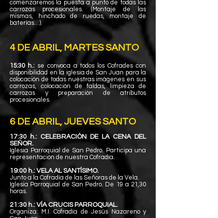
comenzaremos la puesta a punto de todas las
carrozas procesionales. (Montaje de las
mismas, hinchado de ruedas, montaje de
batería
s…).
4 DE ABRIL, MARTES SANTO
15:30 h.:
se convoca a todos los Cofrades con
disponibilidad en la iglesia de San Juan para la
colocación de todas nuestras imágenes en sus
carrozas, colocación de faldas, limpieza de
carrozas y preparación de atributos
procesionales.
6 DE ABRIL, JUEVES SANTO
17:30 h.: CELEBRACIÓN DE LA CENA DEL
SEÑOR.
Iglesia Parroquial de San Pedro. Participa una
representación de nuestra Cofradía.
19:00 h.: VELA AL SANTÍSIMO.
Junto a la Cofradía de las Señoras de la Vela.
Iglesia Parroquial de San Pedro. De 19 a 21,30
horas.
21:30 h.: VÍA CRUCIS PARROQUIAL.
Organiza: M.I. Cofradía de Jesús Nazareno y