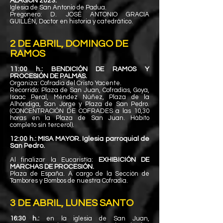
ALAGÓN 2023.
Iglesia de San Antonio de Padua.
Pregonero: D. JOSÉ ANTONIO GRACIA
GUILLÉN, Doctor en historia y catedrático.
2 DE ABRIL, DOMINGO DE
RAMOS
11:00 h.: BENDICIÓN DE RAMOS Y
PROCESIÓN DE PALMAS.
Organiza: Cofradía del Cristo Yacente.
Recorrido: Plaza de San Juan, Cofradías, Goya,
Isaac
Peral, Méndez Núñez, Plaza de la
Alhóndiga, San Jorge y Plaza de San Pedro.
(CONCENTRACIÓN DE COFRADES a las 10,30
horas en la Plaza de San Juan. Hábito
completo sin tercerol).
12:00 h.: MISA MAYOR. Iglesia parroquial de
San Pedro.
Al fi
nalizar la Eucaristía:
EXHIBICIÓN DE
MARCHAS DE PROCESIÓN.
Plaza de España. A cargo de la Sección de
Tambores y Bombos de nuestra Cofradía.
3 DE ABRIL, LUNES SANTO
16:30 h.:
en la iglesia de San Juan,