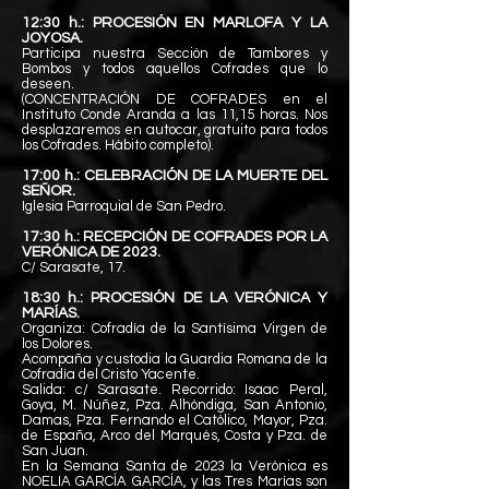
12:30 h.: PROCESIÓN EN MARLOFA Y LA
JOYOSA.
Participa nuestra Sección de Tambores y
Bombos y todos aquellos Cofrades que lo
deseen.
(CONCENTRACIÓN DE COFRADES en el
Instituto Conde Aranda a las 11,15 horas. Nos
desplazaremos
en autocar, gratuito para todos
los Cofrades. Hábito completo).
17:00 h.: CELEBRACIÓN DE LA MUERTE DEL
SEÑOR.
Iglesia Parroquial de San Pedro.
17:30 h.: RECEPCIÓN DE COFRADES POR LA
VERÓNICA DE 2023.
C/ Sarasate, 17.
18:30 h.: PROCESIÓN DE LA VERÓNICA Y
MARÍAS.
Organiza: Cofradía de la Santísima Virgen de
los Dolores.
Acompaña y custodia la Guardia Romana de la
Cofradía del Cristo
Yacente.
Salida: c/ Sarasate. Recorrido: Isaac Peral,
Goya, M. Núñez, Pza. Alhóndiga, San Antonio,
Damas, Pza. Fernando el Católico, Mayor, Pza.
de España, Arco del Marqués, Costa y Pza. de
San Juan.
En la Semana Santa de 2023 la Verónica es
NOELIA GARCÍA GARCÍA, y las Tres Marías son